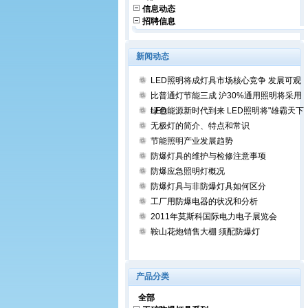
信息动态
招聘信息
新闻动态
LED照明将成灯具市场核心竞争 发展可观
比普通灯节能三成 沪30%通用照明将采用
LED
绿色能源新时代到来 LED照明将"雄霸天下"
无极灯的简介、特点和常识
节能照明产业发展趋势
防爆灯具的维护与检修注意事项
防爆应急照明灯概况
防爆灯具与非防爆灯具如何区分
工厂用防爆电器的状况和分析
2011年莫斯科国际电力电子展览会
鞍山花炮销售大棚 须配防爆灯
产品分类
全部