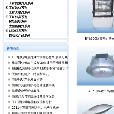
工矿防爆灯具系列
工矿路灯系列
工矿无极灯系列
工矿灯具系列
移动照明系列
太阳能路灯系列
LED灯具系列
自动化产品系列
BY8600防震密封泛
新闻动态
LED照明将成灯具市场核心竞争 发展可观
比普通灯节能三成 沪30%通用照明将采用
LED
绿色能源新时代到来 LED照明将"雄霸天下"
无极灯的简介、特点和常识
节能照明产业发展趋势
防爆灯具的维护与检修注意事项
防爆应急照明灯概况
BY8710高效节能顶
防爆灯具与非防爆灯具如何区分
工厂用防爆电器的状况和分析
2011年莫斯科国际电力电子展览会
鞍山花炮销售大棚 须配防爆灯